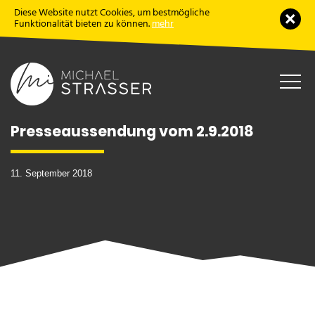
Diese Website nutzt Cookies, um bestmögliche
Schl
Funktionalität bieten zu können.
mehr
Haup
öffne
Presseaussendung vom 2.9.2018
11. September 2018