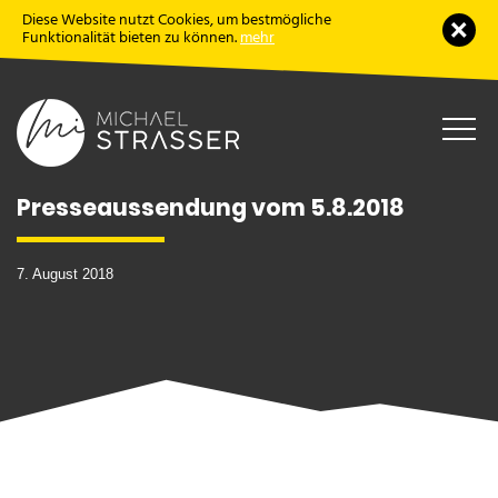
Diese Website nutzt Cookies, um bestmögliche
Schl
Funktionalität bieten zu können.
mehr
Haup
öffne
Presseaussendung vom 5.8.2018
7. August 2018