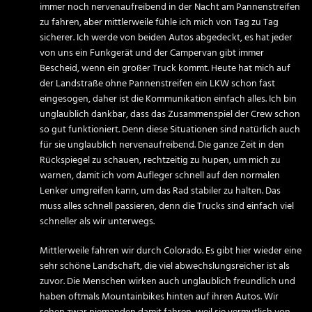
immer noch nervenaufreibend in der Nacht am Pannenstreifen
zu fahren, aber mittlerweile fühle ich mich von Tag zu Tag
sicherer. Ich werde von beiden Autos abgedeckt, es hat jeder
von uns ein Funkgerät und der Campervan gibt immer
Bescheid, wenn ein großer Truck kommt. Heute hat mich auf
der Landstraße ohne Pannenstreifen ein LKW schon fast
eingesogen, daher ist die Kommunikation einfach alles. Ich bin
unglaublich dankbar, dass das Zusammenspiel der Crew schon
so gut funktioniert. Denn diese Situationen sind natürlich auch
für sie unglaublich nervenaufreibend. Die ganze Zeit in den
Rückspiegel zu schauen, rechtzeitig zu hupen, um mich zu
warnen, damit ich vom Aufleger schnell auf den normalen
Lenker umgreifen kann, um das Rad stabiler zu halten. Das
muss alles schnell passieren, denn die Trucks sind einfach viel
schneller als wir unterwegs.
Mittlerweile fahren wir durch Colorado. Es gibt hier wieder eine
sehr schöne Landschaft, die viel abwechslungsreicher ist als
zuvor. Die Menschen wirken auch unglaublich freundlich und
haben oftmals Mountainbikes hinten auf ihren Autos. Wir
sehen zwar niemanden damit fahren, weil sie vermutlich von