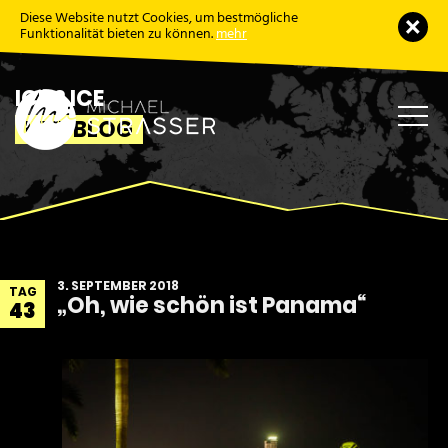
Diese Website nutzt Cookies, um bestmögliche
Schl
Funktionalität bieten zu können.
mehr
ICE 2 ICE
Haup
LIVE BLOG
öffne
3. SEPTEMBER 2018
TAG
„Oh, wie schön ist Panama“
43