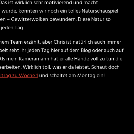
Das ist wirklich sehr motivierend und macht
 wurde, konnten wir noch ein tolles Naturschauspiel
nten – Gewitterwolken bewundern. Diese Natur so
 jeden Tag.
inem Team erzählt, aber Chris ist natürlich auch immer
beit seht ihr jeden Tag hier auf dem Blog oder auch auf
ls mein Kameramann hat er alle Hände voll zu tun die
eiten. Wirklich toll, was er da leistet. Schaut doch
itrag zu Woche 1
und schaltet am Montag ein!
facebook
instagram
youtube
vimeo
SCHUTZBELEHRUNG
WIDERRUFSBELEHRUNG
ZAH