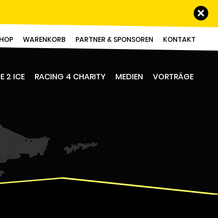
Schl
HOP
WARENKORB
PARTNER & SPONSOREN
KONTAKT
E 2 ICE
RACING 4 CHARITY
MEDIEN
VORTRÄGE