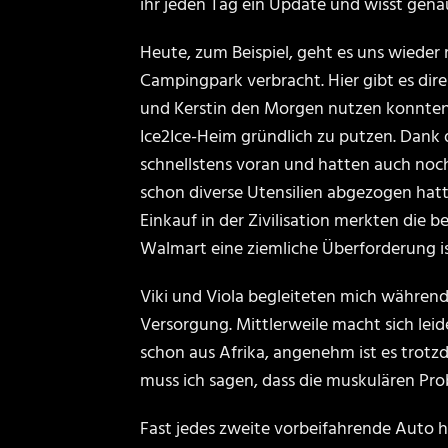
ihr jeden Tag ein Update und wisst genau
Heute, zum Beispiel, geht es uns wieder 
Campingpark verbracht. Hier gibt es dir
und Kerstin den Morgen nutzen konnten
Ice2Ice-Heim gründlich zu putzen. Dank 
schnellstens voran und hatten auch noch
schon diverse Utensilien abgezogen hat
Einkauf in der Zivilisation merkten die b
Walmart eine ziemliche Überforderung is
Viki und Viola begleiteten mich während
Versorgung. Mittlerweile macht sich le
schon aus Afrika, angenehm ist es trotz
muss ich sagen, dass die muskulären Pr
Fast jedes zweite vorbeifahrende Auto hu