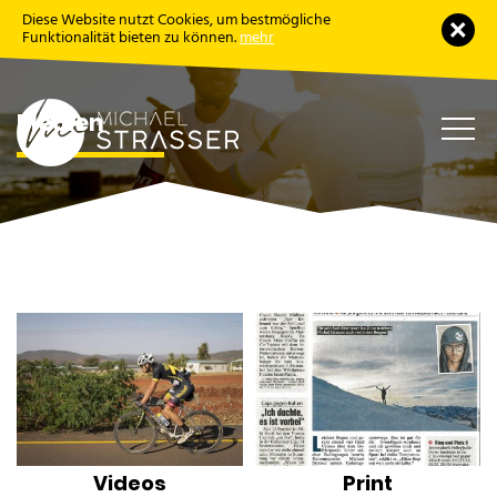
Diese Website nutzt Cookies, um bestmögliche
Schl
Funktionalität bieten zu können.
mehr
Medien
Haup
öffne
Videos
Print