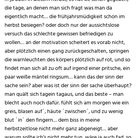
die tage, an denen man sich fragt was man da
eigentlich macht… die frühjahrsmüdigkeit schon im
herbst besiegen? oder doch nur der aussichtslose
versuch das schlechte gewissen befriedigen zu
wollen… an der motivation scheitert es vorab nicht,
aber plötzlich einen gang zurückgeschalten, springen
die warnleuchten des körpers plötzlich auf rot, und so
findet man sich all zu oft auf irgend einer pritsche, ein
paar weiße mäntel ringsum… kann das der sinn der
sache sein? aber was ist der sinn der sache überhaupt?
man quält sich tagein tagaus, und das beste – man
blecht auch noch dafür. fühlt sich am morgen wie ein
greis, blasen auf´, häute ´zwischen´, und zu wenig
blut ´in´ den fingern… dem biss in meine
herbstzeitlose nicht mehr ganz abgeneigt… aber
warum sollte ich’s nicht mehr tun, wäre ja auch fad, so