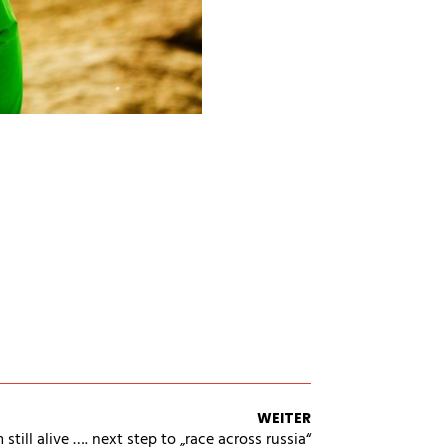
facebook
instagram
youtube
vimeo
WEITER
 still alive …. next step to „race across russia“