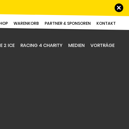
Schl
HOP
WARENKORB
PARTNER & SPONSOREN
KONTAKT
E 2 ICE
RACING 4 CHARITY
MEDIEN
VORTRÄGE