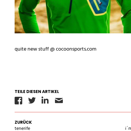
quite new stuff @ cocoonsports.com
TEILE DIESEN ARTIKEL
Facebook
Twitter
Linkedin
Email
ZURÜCK
tenerife
i´m