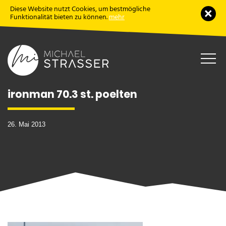
Diese Website nutzt Cookies, um bestmögliche
Schl
Funktionalität bieten zu können.
mehr
Haup
öffne
ironman 70.3 st. poelten
26. Mai 2013