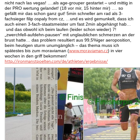
nicht nach las vegas! ….als age-grouper gestartet – und mittig in
der PRO wertung gelandet! (18 vor mir, 15 hinter mir) …. so
gefällt mir das schon ganz gut! 5min schneller am rad als 3-
fachsieger filip ospaly from cz, …und es wird gemunkelt, dass ich
auch einen 3-fach-staatsmeister um fast 2min abgehängt hab…
und das obwohl ich beim laufen (leider schon wieder) 7!
„zwerchfell-aufdehn-pausen“ mit unglaublichen schmerzen an der
brust hatte… das problem resultiert aus 99,5%iger aeroposition,
beim heutigen sturm unumgänglich – das thema muss ich
www.moraviaman.cz
spätestes bis zum moraviaman (
) in vier
wochen in den griff bekommen!
http://ironmanstpoelten.com/
de/athleten/ergebnisse/