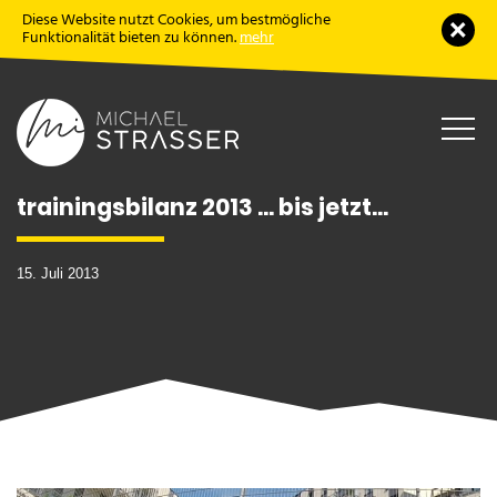
Diese Website nutzt Cookies, um bestmögliche
Schl
Funktionalität bieten zu können.
mehr
Haup
öffne
trainingsbilanz 2013 … bis jetzt…
15. Juli 2013