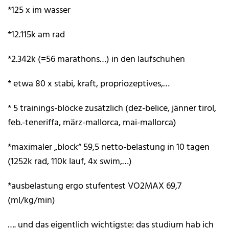
*125 x im wasser
*12.115k am rad
*2.342k (=56 marathons…) in den laufschuhen
* etwa 80 x stabi, kraft, propriozeptives,…
* 5 trainings-blöcke zusätzlich (dez-belice, jänner tirol,
feb.-teneriffa, märz-mallorca, mai-mallorca)
*maximaler „block“ 59,5 netto-belastung in 10 tagen
(1252k rad, 110k lauf, 4x swim,…)
*ausbelastung ergo stufentest VO2MAX 69,7
(ml/kg/min)
…. und das eigentlich wichtigste: das studium hab ich