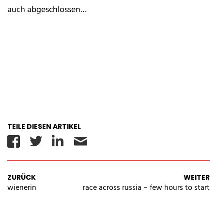
auch abgeschlossen…
TEILE DIESEN ARTIKEL
Facebook
Twitter
Linkedin
Email
ZURÜCK
WEITER
wienerin
race across russia – few hours to start