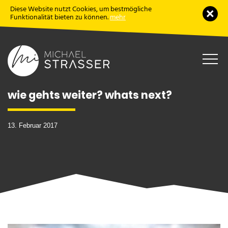
Diese Website nutzt Cookies, um bestmögliche
Schl
Funktionalität bieten zu können.
mehr
Haup
öffne
wie gehts weiter? whats next?
13. Februar 2017