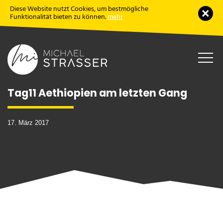
Diese Website nutzt Cookies, um bestmögliche
Schl
Funktionalität bieten zu können.
mehr
Haup
öffne
Tag11 Aethiopien am letzten Gang
17. März 2017