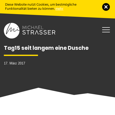
Diese Website nutzt Cookies, um bestmögliche
Schl
Funktionalität bieten zu können.
mehr
Haup
öffne
Tag15 seit langem eine Dusche
17. März 2017