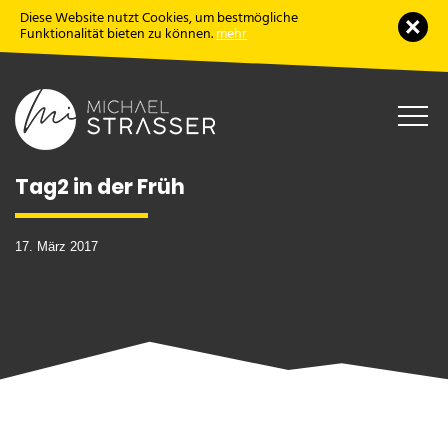
Diese Website nutzt Cookies, um bestmögliche
Schl
Funktionalität bieten zu können.
mehr
Haup
öffne
Tag2 in der Früh
17. März 2017