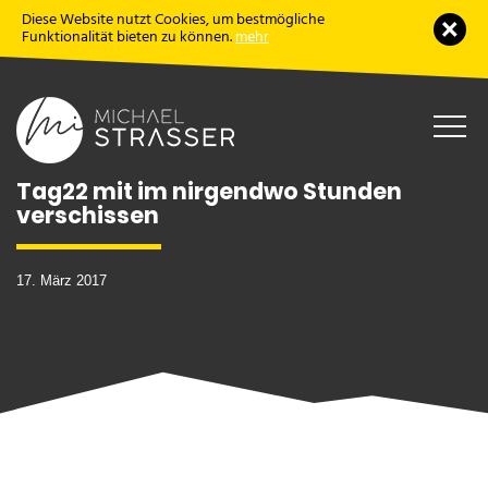
Diese Website nutzt Cookies, um bestmögliche
Schl
Funktionalität bieten zu können.
mehr
Haup
öffne
Tag22 mit im nirgendwo Stunden
verschissen
17. März 2017