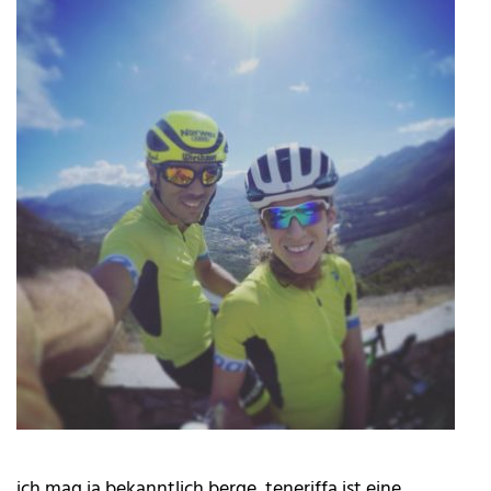
ich mag ja bekanntlich berge, ​t​eneriffa ​ist​ eine