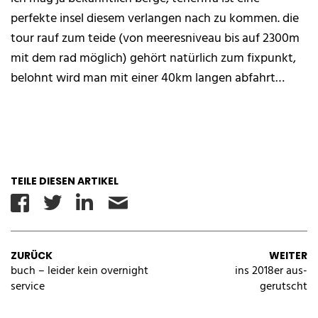
perfekte ​insel diesem ​v​erlangen nach zu kommen. die
tour rauf zum ​t​eide (von ​m​eeresniveau bis auf 2300m
mit dem ​r​ad möglich) gehört natürlich zum ​f​ixpunkt,
belohnt wird man mit einer 40km langen ​a​bfahrt…
TEILE DIESEN ARTIKEL
Facebook
Twitter
Linkedin
Email
ZURÜCK
WEITER
buch – leider kein overnight
ins 2018er aus-
service
gerutscht