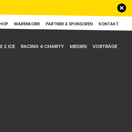
Schl
HOP
WARENKORB
PARTNER & SPONSOREN
KONTAKT
E 2 ICE
RACING 4 CHARITY
MEDIEN
VORTRÄGE