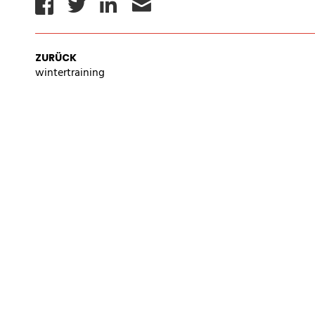
Facebook
Twitter
Linkedin
Email
ZURÜCK
IMPRESSUM
AGB
DATEN
wintertraining