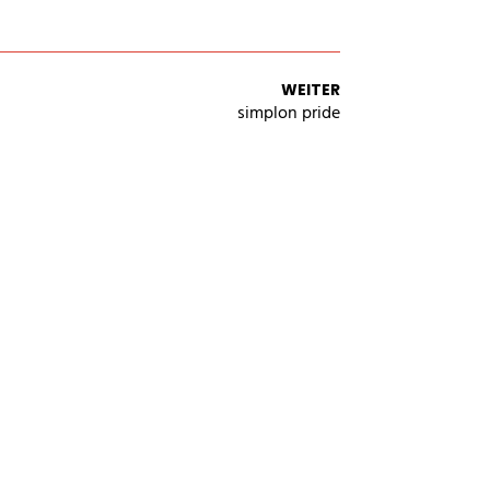
facebook
instagram
youtube
vimeo
WEITER
SCHUTZBELEHRUNG
WIDERRUFSBELEHRUNG
ZAH
simplon pride