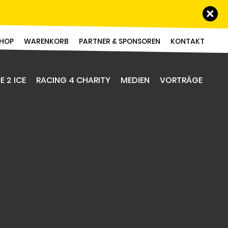
Schl
HOP
WARENKORB
PARTNER & SPONSOREN
KONTAKT
E 2 ICE
RACING 4 CHARITY
MEDIEN
VORTRÄGE