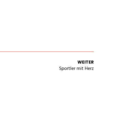
facebook
instagram
youtube
vimeo
SCHUTZBELEHRUNG
WIDERRUFSBELEHRUNG
ZAH
WEITER
Sportler mit Herz