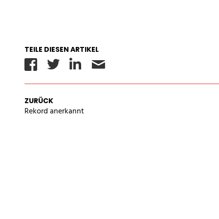
TEILE DIESEN ARTIKEL
Facebook
Twitter
Linkedin
Email
IMPRESSUM
AGB
DATEN
ZURÜCK
Rekord anerkannt