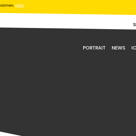
 können.
mehr
S
PORTRAIT
NEWS
IC