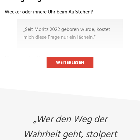
staatlich geprüfter Triathlon-Instruktor
Wecker oder innere Uhr beim Aufstehen?
(Bundessportakademie Linz)
„Seit Moritz 2022 geboren wurde, kostet
staatlich geprüfter Wettkampf-Skibergsteigen-Instruktor
mich diese Frage nur ein lächeln.“
(Bundessportakademie Innsbruck)
Trainer Radsport & MTB Guide (Radsportverband/Universität
Morgen- oder Abendtyp?
Wien)
WEITERLESEN
„Was ich schon immer wusste, wurde bei
diverse Zusatzausbildungen: Übungsleiter Klettern-
einem GEN-Test bestätigt: dass ich der
Klettersteig,…
absolute Nachttyp bin.“
Dein Start in den Tag?
„Wer den Weg der
„Kaffee, grüner Smoothie, Porridge!
Wahrheit geht, stolpert
Der Porridge wird schon am Vorabend