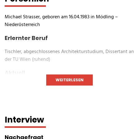
Michael Strasser, geboren am 16.04.1983 in Mödling –
Niederösterreich
Erlernter Beruf
Tischler, abgeschlossenes Architekturstudium, Dissertant an
der TU Wien (ruhend)
Aktuell
WEITERLESEN
EPU (Ein Personen Unternehmer) für die Tätigkeit als
Vortragender/Keynotespeaker
Obmann des Vereines „Racing4Charity“
Interview
Kursleiter am Universitäts-Sport-Institut Wien
Ausbildungen im Sport
Nachgefragt