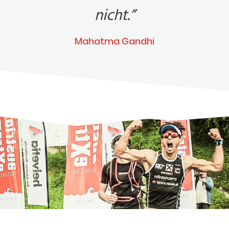
angesetzt und steht in der Früh fix fertig in
nicht.”
der Küche. Wenn´s schnell gehen muss,
dann freue ich mich auch über ein
Mahatma Gandhi
Butterbrot mit Honig.“
Morgen- oder Abenddusche?
„Immer abends aber meistens auch nach
dem Vormittagstraining ein zweites Mal.“
Was darf in deinem Kühlschrank nicht fehlen?
„2 Packungen Haubenküche für zuhause.
Am liebsten habe ich das Roastbeef vom
Jungrind. Milch und ein paar Dosen Red
Bull.“