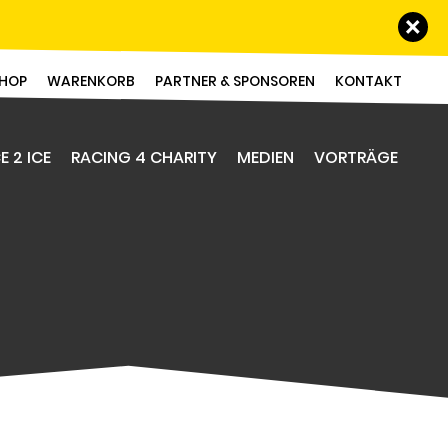
Schl
HOP
WARENKORB
PARTNER & SPONSOREN
KONTAKT
E 2 ICE
RACING 4 CHARITY
MEDIEN
VORTRÄGE