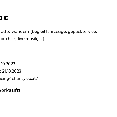
0
€
 rad & wandern (begleitfahrzeuge, gepäckservice,
t buchtel, live musik,… ).
.10.2023
:
21.10.2023
acing4charity.co.at/
verkauft!