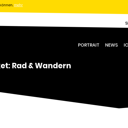
 können.
mehr
S
PORTRAIT
NEWS
IC
ket: Rad & Wandern