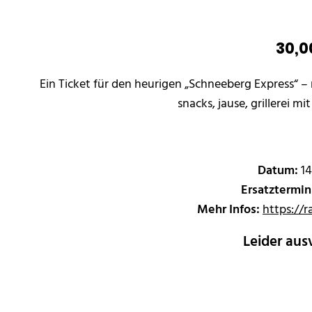
S
30,0
c
h
Ein Ticket für den heurigen „Schneeberg Express“ –
n
snacks, jause, grillerei mi
e
e
b
e
Datum:
14
r
Ersatztermin
g
Mehr Infos:
https://r
E
x
Leider aus
p
r
e
s