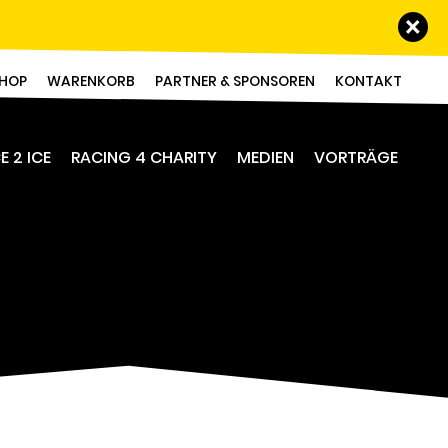
Schl
HOP
WARENKORB
PARTNER & SPONSOREN
KONTAKT
E 2 ICE
RACING 4 CHARITY
MEDIEN
VORTRÄGE